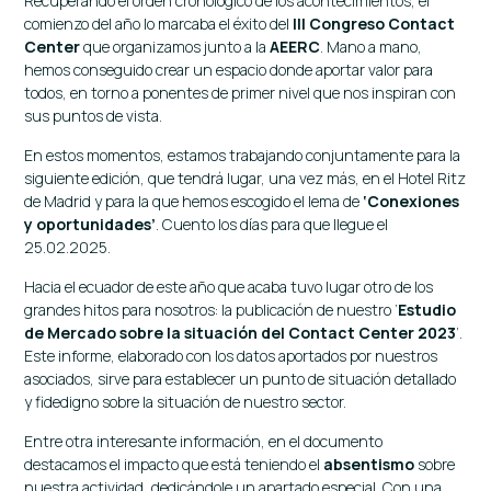
Recuperando el orden cronológico de los acontecimientos, el
comienzo del año lo marcaba el éxito del
III Congreso Contact
Center
que organizamos junto a la
AEERC
. Mano a mano,
hemos conseguido crear un espacio donde aportar valor para
todos, en torno a ponentes de primer nivel que nos inspiran con
sus puntos de vista.
En estos momentos, estamos trabajando conjuntamente para la
siguiente edición, que tendrá lugar, una vez más, en el Hotel Ritz
de Madrid y para la que hemos escogido el lema de
‘Conexiones
y oportunidades’
. Cuento los días para que llegue el
25.02.2025.
Hacia el ecuador de este año que acaba tuvo lugar otro de los
grandes hitos para nosotros: la publicación de nuestro ‘
Estudio
de Mercado sobre la situación del Contact Center 2023
’.
Este informe, elaborado con los datos aportados por nuestros
asociados, sirve para establecer un punto de situación detallado
y fidedigno sobre la situación de nuestro sector.
Entre otra interesante información, en el documento
destacamos el impacto que está teniendo el
absentismo
sobre
nuestra actividad, dedicándole un apartado especial. Con una