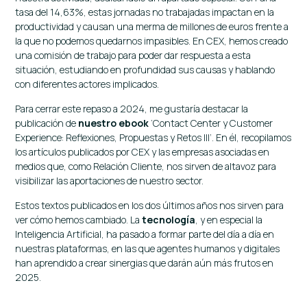
tasa del 14,63%, estas jornadas no trabajadas impactan en la
productividad y causan una merma de millones de euros frente a
la que no podemos quedarnos impasibles. En CEX, hemos creado
una comisión de trabajo para poder dar respuesta a esta
situación, estudiando en profundidad sus causas y hablando
con diferentes actores implicados.
Para cerrar este repaso a 2024, me gustaría destacar la
publicación de
nuestro ebook
‘Contact Center y Customer
Experience: Reflexiones, Propuestas y Retos III’. En él, recopilamos
los artículos publicados por CEX y las empresas asociadas en
medios que, como Relación Cliente, nos sirven de altavoz para
visibilizar las aportaciones de nuestro sector.
Estos textos publicados en los dos últimos años nos sirven para
ver cómo hemos cambiado. La
tecnología
, y en especial la
Inteligencia Artificial, ha pasado a formar parte del día a día en
nuestras plataformas, en las que agentes humanos y digitales
han aprendido a crear sinergias que darán aún más frutos en
2025.