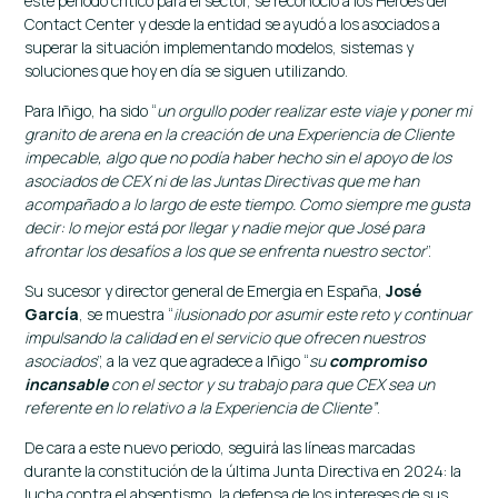
este periodo crítico para el sector, se reconoció a los Héroes del
Contact Center y desde la entidad se ayudó a los asociados a
superar la situación implementando modelos, sistemas y
soluciones que hoy en día se siguen utilizando.
Para Iñigo, ha sido “
un orgullo poder realizar este viaje y poner mi
granito de arena en la creación de una Experiencia de Cliente
impecable, algo que no podía haber hecho sin el apoyo de los
asociados de CEX ni de las Juntas Directivas que me han
acompañado a lo largo de este tiempo. Como siempre me gusta
decir: lo mejor está por llegar y nadie mejor que José para
afrontar los desafíos a los que se enfrenta nuestro sector
”.
Su sucesor y director general de Emergia en España,
José
García
, se muestra “
ilusionado por asumir este reto y continuar
impulsando la calidad en el servicio que ofrecen nuestros
asociados
”, a la vez que agradece a Iñigo “
su
compromiso
incansable
con el sector y su trabajo para que CEX sea un
referente en lo relativo a la Experiencia de Cliente”
.
De cara a este nuevo periodo, seguirá las líneas marcadas
durante la constitución de la última Junta Directiva en 2024: la
lucha contra el absentismo, la defensa de los intereses de sus