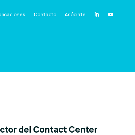
licaciones
Contacto
Asóciate
ector del Contact Center