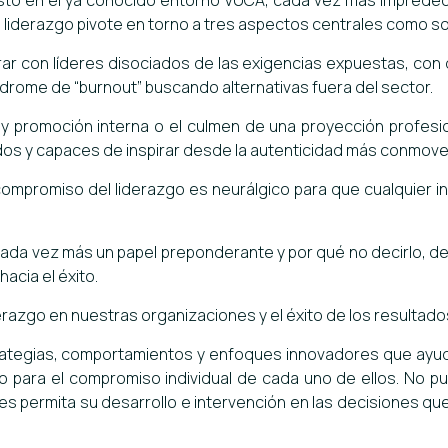
to en el ya conocido entorno VUCA, cada vez más impredecibl
 liderazgo pivote en torno a tres aspectos centrales como son
 con líderes disociados de las exigencias expuestas, con qu
ndrome de “burnout” buscando alternativas fuera del sector.
o y promoción interna o el culmen de una proyección profes
dos y capaces de inspirar desde la autenticidad más conmov
l compromiso del liderazgo es neurálgico para que cualquier i
a cada vez más un papel preponderante y por qué no decirlo, de
acia el éxito.
erazgo en nuestras organizaciones y el éxito de los resultados
trategias, comportamientos y enfoques innovadores que ayud
o para el compromiso individual de cada uno de ellos. No 
s permita su desarrollo e intervención en las decisiones qu