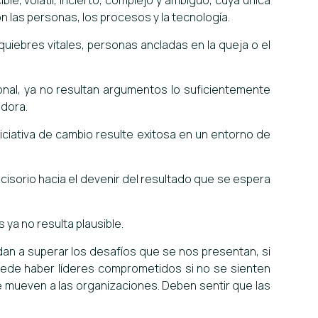
e, volátil, incierto, complejo y ambiguo, cuya única
 las personas, los procesos y la tecnología.
iebres vitales, personas ancladas en la queja o el
ional, ya no resultan argumentos lo suficientemente
edora.
niciativa de cambio resulte exitosa en un entorno de
cisorio hacia el devenir del resultado que se espera
 ya no resulta plausible.
an a superar los desafíos que se nos presentan, si
puede haber líderes comprometidos si no se sienten
e mueven a las organizaciones. Deben sentir que las