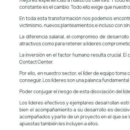
mejores experiencias a nuestros clientes. Y todo es
constante es el cambio. Todo ello exige que nuestro
En toda esta transformación nos podemos encontrar
victimismo, nuevos planteamientos e incluso con sí
La diferencia salarial, el compromiso de desarroll
atractivos como para retener a líderes comprometi
La inversión en el factor humano resulta crucial. E
Contact Center.
Por ello, en nuestro sector, el líder de equipo tom
conseguir. Los líderes son una palanca fundamental h
Poder conjugar el riesgo de esta disociación del lid
Los líderes efectivos y ejemplares desarrollan es
bien el acompañamiento a su desarrollo es decisiv
acompañados y parte de un proyecto en el que se le
apuestas también les incluyen a ellos.