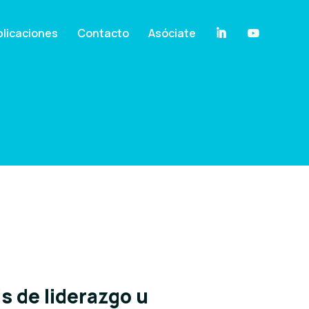
licaciones
Contacto
Asóciate
is de liderazgo u